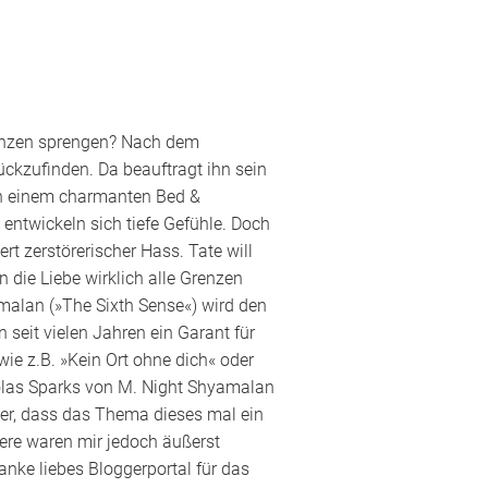
renzen sprengen? Nach dem
ückzufinden. Da beauftragt ihn sein
 in einem charmanten Bed &
 entwickeln sich tiefe Gefühle. Doch
rt zerstörerischer Hass. Tate will
 die Liebe wirklich alle Grenzen
amalan (»The Sixth Sense«) wird den
seit vielen Jahren ein Garant für
ie z.B. »Kein Ort ohne dich« oder
olas Sparks von M. Night Shyamalan
aher, dass das Thema dieses mal ein
tere waren mir jedoch äußerst
anke liebes Bloggerportal für das