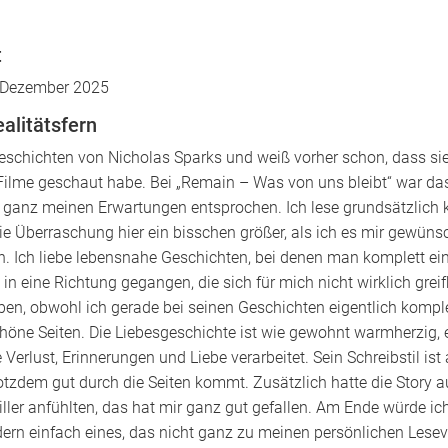
t
 Dezember 2025
alitätsfern
eschichten von Nicholas Sparks und weiß vorher schon, dass sie
Filme geschaut habe. Bei „Remain – Was von uns bleibt“ war das
t ganz meinen Erwartungen entsprochen. Ich lese grundsätzlich k
e Überraschung hier ein bisschen größer, als ich es mir gewünsc
rn. Ich liebe lebensnahe Geschichten, bei denen man komplett ei
 in eine Richtung gegangen, die sich für mich nicht wirklich grei
en, obwohl ich gerade bei seinen Geschichten eigentlich kompl
höne Seiten. Die Liebesgeschichte ist wie gewohnt warmherzig,
Verlust, Erinnerungen und Liebe verarbeitet. Sein Schreibstil
rotzdem gut durch die Seiten kommt. Zusätzlich hatte die Stor
riller anfühlten, das hat mir ganz gut gefallen. Am Ende würde 
ondern einfach eines, das nicht ganz zu meinen persönlichen Les