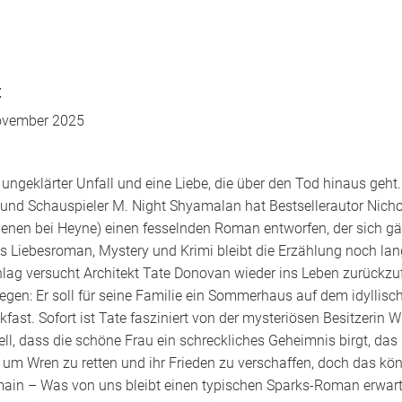
t
ovember 2025
 ungeklärter Unfall und eine Liebe, die über den Tod hinaus geh
r und Schauspieler M. Night Shyamalan hat Bestsellerautor Nic
ienen bei Heyne) einen fesselnden Roman entworfen, der sich g
s Liebesroman, Mystery und Krimi bleibt die Erzählung noch lan
g versucht Architekt Tate Donovan wieder ins Leben zurückzufi
en: Er soll für seine Familie ein Sommerhaus auf dem idyllisc
kfast. Sofort ist Tate fasziniert von der mysteriösen Besitzerin 
ll, dass die schöne Frau ein schreckliches Geheimnis birgt, das
, um Wren zu retten und ihr Frieden zu verschaffen, doch das kö
in – Was von uns bleibt einen typischen Sparks-Roman erwartet