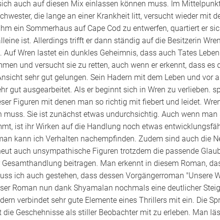
ich auch auf diesen Mix einlassen können muss. Im Mittelpunkt
hwester, die lange an einer Krankheit litt, versucht wieder mit
hm ein Sommerhaus auf Cape Cod zu entwerfen, quartiert er sic
lleine ist. Allerdings trifft er dann ständig auf die Besitzerin W
. Auf Wren lastet ein dunkles Geheimnis, dass auch Tates Leben 
men und versucht sie zu retten, auch wenn er erkennt, dass es da
 Ansicht sehr gut gelungen. Sein Hadern mit dem Leben und vor
ehr gut ausgearbeitet. Als er beginnt sich in Wren zu verlieben
ieser Figuren mit denen man so richtig mit fiebert und leidet. Wr
 muss. Sie ist zunächst etwas undurchsichtig. Auch wenn man s
mmt, ist ihr Wirken auf die Handlung noch etwas entwicklungsfäh
man kann ich Verhalten nachempfinden. Zudem sind auch die N
erneut auch unsympathische Figuren trotzdem die passende Glau
 Gesamthandlung beitragen. Man erkennt in diesem Roman, dass
uss ich auch gestehen, dass dessen Vorgängerroman "Unsere Wun
eser Roman nun dank Shyamalan nochmals eine deutlicher Steige
ern verbindet sehr gute Elemente eines Thrillers mit ein. Die S
 die Geschehnisse als stiller Beobachter mit zu erleben. Man lä