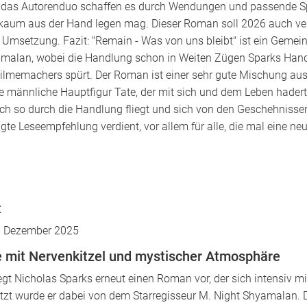
. das Autorenduo schaffen es durch Wendungen und passende S
aum aus der Hand legen mag. Dieser Roman soll 2026 auch verf
e Umsetzung. Fazit: "Remain - Was von uns bleibt" ist ein Gemei
alan, wobei die Handlung schon in Weiten Zügen Sparks Handsch
ilmemachers spürt. Der Roman ist einer sehr gute Mischung au
ie männliche Hauptfigur Tate, der mit sich und dem Leben hadert,
h so durch die Handlung fliegt und sich von den Geschehnissen
te Leseempfehlung verdient, vor allem für alle, die mal eine ne
t
 Dezember 2025
e mit Nervenkitzel und mystischer Atmosphäre
gt Nicholas Sparks erneut einen Roman vor, der sich intensiv mi
ützt wurde er dabei von dem Starregisseur M. Night Shyamalan. 