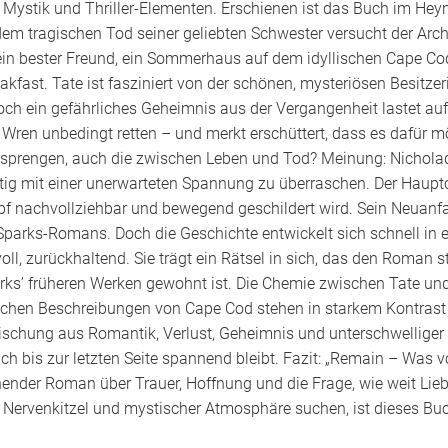
ystik und Thriller-Elementen. Erschienen ist das Buch im Heyn
em tragischen Tod seiner geliebten Schwester versucht der Arch
ein bester Freund, ein Sommerhaus auf dem idyllischen Cape Cod
kfast. Tate ist fasziniert von der schönen, mysteriösen Besitz
Doch ein gefährliches Geheimnis aus der Vergangenheit lastet auf 
l Wren unbedingt retten – und merkt erschüttert, dass es dafür mö
n sprengen, auch die zwischen Leben und Tod? Meinung: Nicholad
tig mit einer unerwarteten Spannung zu überraschen. Der Hauptch
ampf nachvollziehbar und bewegend geschildert wird. Sein Neuan
parks-Romans. Doch die Geschichte entwickelt sich schnell in ei
ll, zurückhaltend. Sie trägt ein Rätsel in sich, das den Roman 
rks’ früheren Werken gewohnt ist. Die Chemie zwischen Tate und 
ischen Beschreibungen von Cape Cod stehen in starkem Kontrast
ischung aus Romantik, Verlust, Geheimnis und unterschwelliger 
 bis zur letzten Seite spannend bleibt. Fazit: „Remain – Was von 
nder Roman über Trauer, Hoffnung und die Frage, wie weit Liebe 
 Nervenkitzel und mystischer Atmosphäre suchen, ist dieses Buc