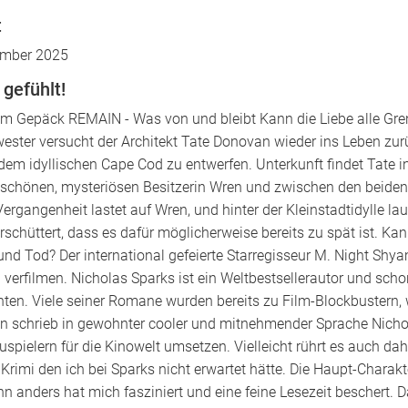
t
mber 2025
 gefühlt!
im Gepäck REMAIN - Was von und bleibt Kann die Liebe alle G
wester versucht der Architekt Tate Donovan wieder ins Leben zur
dem idyllischen Cape Cod zu entwerfen. Unterkunft findet Tate
er schönen, mysteriösen Besitzerin Wren und zwischen den beiden
rgangenheit lastet auf Wren, und hinter der Kleinstadtidylle laue
schüttert, dass es dafür möglicherweise bereits zu spät ist. Kann
nd Tod? Der international gefeierte Starregisseur M. Night Shy
rfilmen. Nicholas Sparks ist ein Weltbestsellerautor und schon 
n. Viele seiner Romane wurden bereits zu Film-Blockbustern, w
an schrieb in gewohnter cooler und mitnehmender Sprache Nich
uspielern für die Kinowelt umsetzen. Vielleicht rührt es auch d
Krimi den ich bei Sparks nicht erwartet hätte. Die Haupt-Charak
 anders hat mich fasziniert und eine feine Lesezeit beschert. D